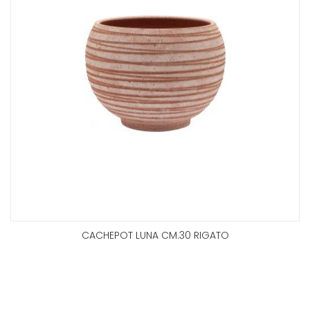
CACHEPOT LUNA CM.30 RIGATO