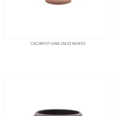
CACHEPOT LUNA CM.22 RIGATO