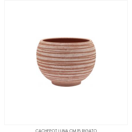
CACHEPOT LUNA CM.15 RIGATO