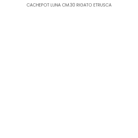
CACHEPOT LUNA CM.30 RIGATO ETRUSCA