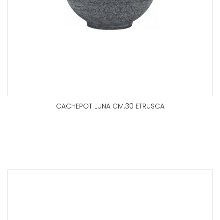
CACHEPOT LUNA CM.30 ETRUSCA