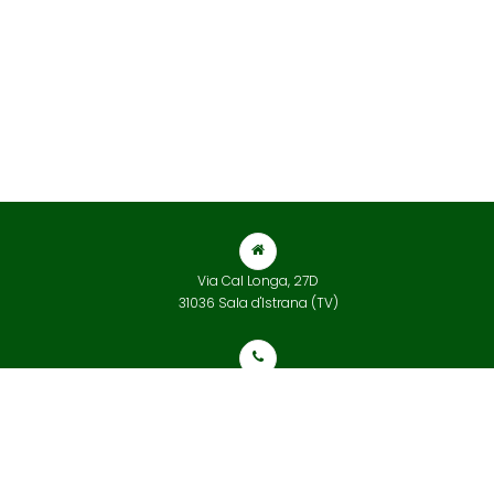
Via Cal Longa, 27D
31036 Sala d'Istrana (TV)
+39 0422 832 565
info@tarvisiumterrecotte.com