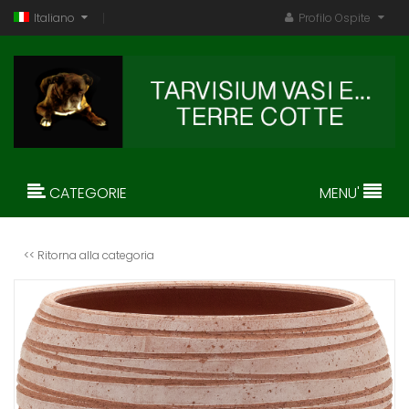
Italiano
Profilo Ospite
CATEGORIE
MENU'
<< Ritorna alla categoria