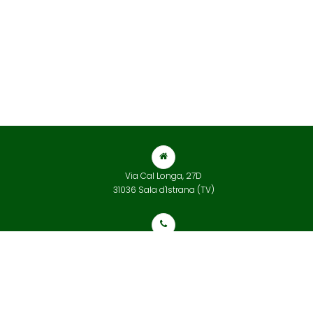
Via Cal Longa, 27D
31036 Sala d'Istrana (TV)
+39 0422 832 565
info@tarvisiumterrecotte.com