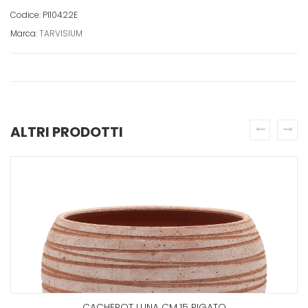
Codice: PI10422E
Marca:
TARVISIUM
ALTRI PRODOTTI
prev
next
CACHEPOT LUNA CM.15 RIGATO