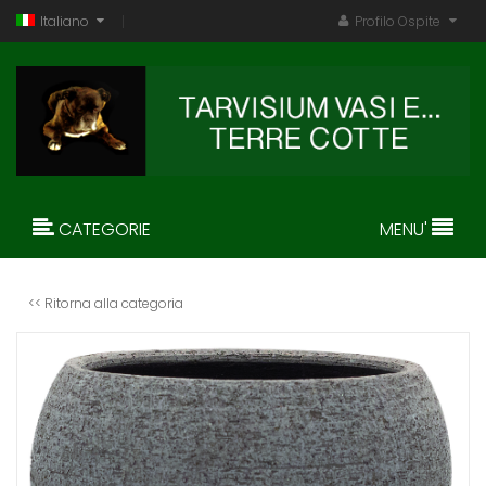
Italiano
Profilo Ospite
CATEGORIE
MENU'
<< Ritorna alla categoria