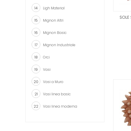
14
Ligh Material
SOLE 
15
Mignon Altri
16
Mignon Basic
17
Mignon Industriale
18
Orci
19
Vasi
20
Vasi a Muro
21
Vasi linea basic
22
Vasi linea moderna