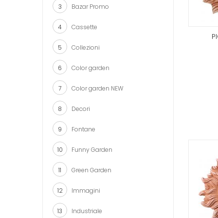
3
Bazar Promo
4
Cassette
P
5
Collezioni
6
Color garden
7
Color garden NEW
8
Decori
9
Fontane
10
Funny Garden
11
Green Garden
12
Immagini
13
Industriale