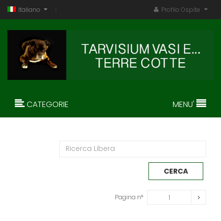
Italiano
Profilo Ospite
CATEGORIE
MENU'
Pagina n°
1