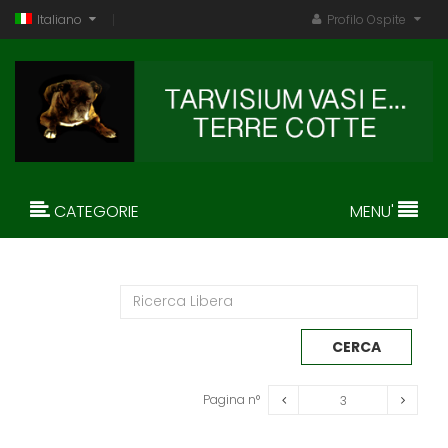
Italiano
Profilo Ospite
CATEGORIE
MENU'
Pagina n°
3