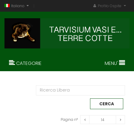
Italiano
Profilo Ospite
CATEGORIE
MENU'
Pagina n°
14