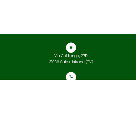
Via Cal Longa, 27D
31036 Sala d'Istrana (TV)
+39 0422 832 565
info@tarvisiumterrecotte.com
© 2018 Tarvisium Terrecotte | Tutti i diritti riservati. Powered by
Treviweb