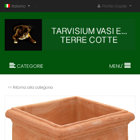
Italiano
Profilo Ospite
CATEGORIE
MENU'
<< Ritorna alla categoria