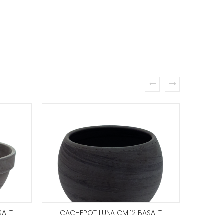
prev
next
SALT
CACHEPOT LUNA CM.12 BASALT
CAC