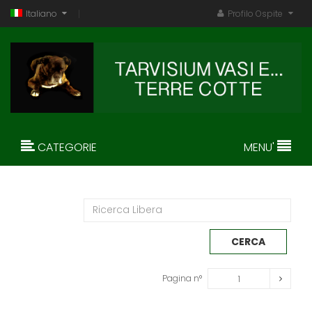
Italiano
Profilo Ospite
CATEGORIE
MENU'
Pagina n°
1