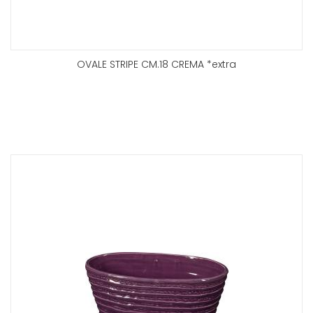
OVALE STRIPE CM.18 CREMA *extra