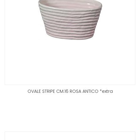
OVALE STRIPE CM.16 ROSA ANTICO *extra