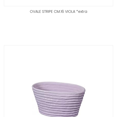
OVALE STRIPE CM.16 VIOLA *extra