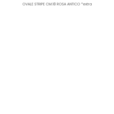
OVALE STRIPE CM.18 ROSA ANTICO *extra