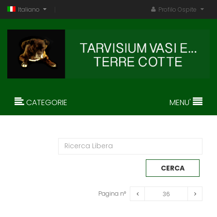
Italiano
Profilo Ospite
CATEGORIE
MENU'
Pagina n°
36