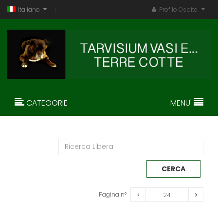
Italiano
Profilo Ospite
CATEGORIE
MENU'
Pagina n°
24