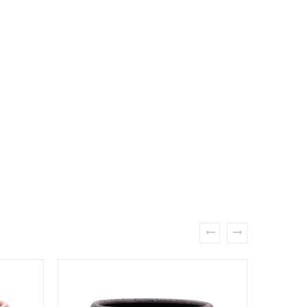
prev
next