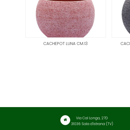
ETRUSCA
CACHEPOT LUNA CM.13
CACH
Via Cal Longa, 27D
31036 Sala d'Istrana (TV)