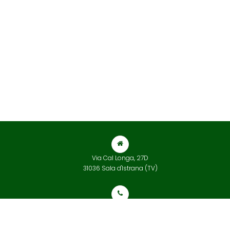
Via Cal Longa, 27D
31036 Sala d'Istrana (TV)
+39 0422 832 565