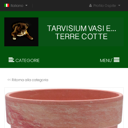
Italiano
Profilo Ospite
CATEGORIE
MENU'
<< Ritorna alla categoria