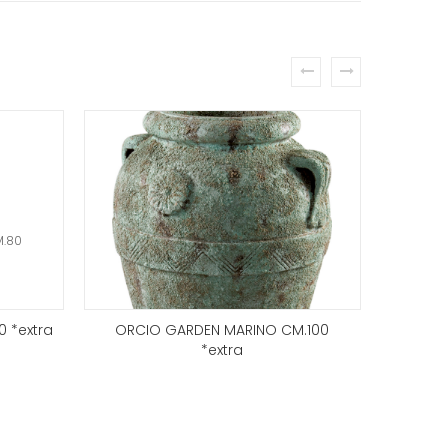
prev
next
 *extra
ORCIO GARDEN MARINO CM.100
CIOTOL
*extra