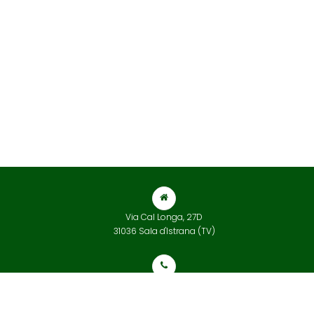
Via Cal Longa, 27D
31036 Sala d'Istrana (TV)
+39 0422 832 565