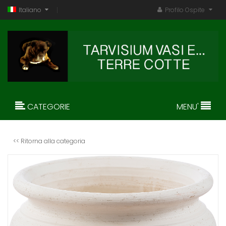
Italiano
Profilo Ospite
CATEGORIE
MENU'
<< Ritorna alla categoria