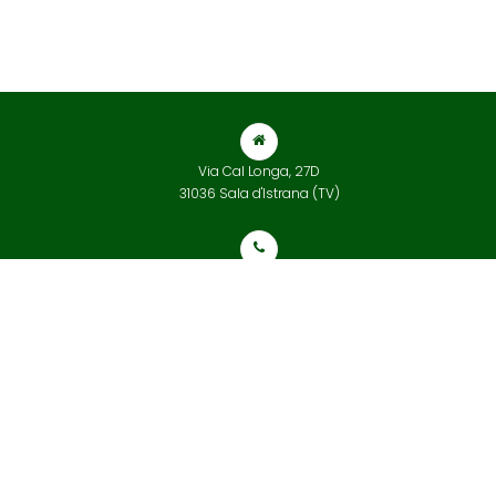
Via Cal Longa, 27D
31036 Sala d'Istrana (TV)
+39 0422 832 565
info@tarvisiumterrecotte.com
© 2018 Tarvisium Terrecotte | Tutti i diritti riservati. Powered by
Treviweb