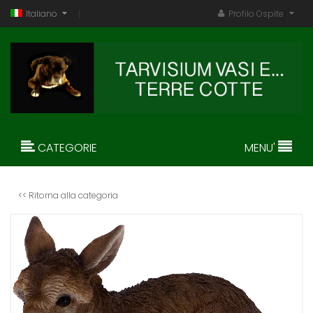
Italiano
Profilo Ospite
CATEGORIE
MENU'
<< Ritorna alla categoria