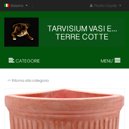
Italiano
Profilo Ospite
CATEGORIE
MENU'
<< Ritorna alla categoria