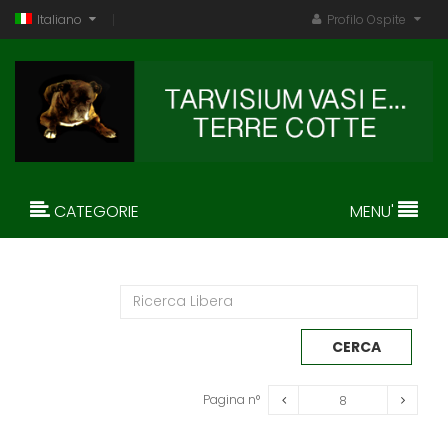
Italiano
Profilo Ospite
CATEGORIE
MENU'
Pagina n°
8