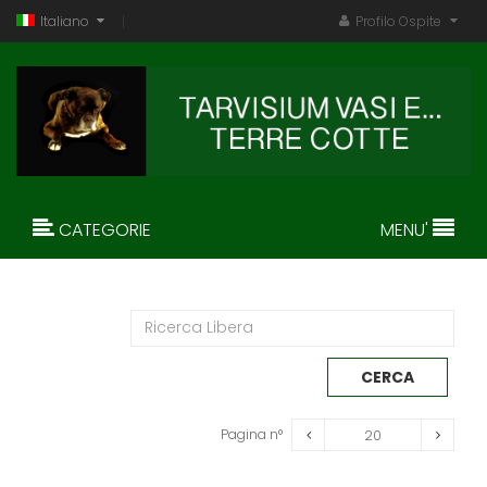
Italiano
Profilo Ospite
CATEGORIE
MENU'
Pagina n°
20